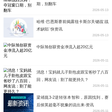
期，别翻车
2026-05-13
哈维·巴恩斯赛前揭露纽卡斯尔关键战‘战
术缺陷’ 快资讯
2026-05-13
中际旭创获资金净流入超20亿元
2026-05-11
消息！宝妈就儿子割包皮跟宝爸吵了八百
回，网友说：割了能更持久？
2026-05-11
梁靖崑3-2逆转张本智和，原因找到，赛
后侯英超毫不犹豫的说出来-资讯
2026-05-11