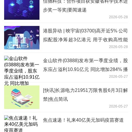
佳驰科技：合作项目获安徽省科学技术进
步奖一等奖|要闻速递
2026-05-28
港股异动 | 映宇宙(03700)高开近5% 公司
拟配股净筹超3亿港元 用于收购高性能
2026-05-28
GPU
金山软件(03888)发布第一季度业绩，股
东应占溢利10.91亿元 同比增加284% 播
2026-05-27
资讯
[快讯]长源电力21951万限售股6月3日解
禁|焦点简讯
2026-05-27
焦点速递！礼来40亿美元加码疫苗赛道