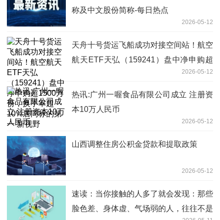
称及中文股份简称-每日热点
2026-05-12
天舟十号货运飞船成功对接空间站！航空
航天ETF天弘（159241）盘中净申购超
2026-05-12
1500万份，换手率超10%居同标的第一
新视野
热讯:广州一喔食品有限公司成立 注册资
本10万人民币
2026-05-12
山西调整住房公积金贷款和提取政策
2026-05-12
速读：当你接触的人多了就会发现：那些
脸色差、身体虚、气场弱的人，往往不是