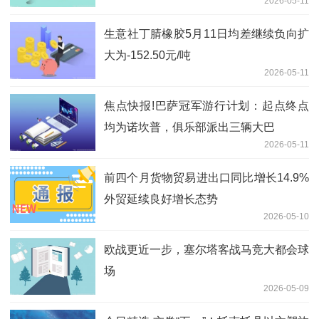
2026-05-11
太累了，而是精神内耗把自己耗干了
生意社丁腈橡胶5月11日均差继续负向扩
大为-152.50元/吨
2026-05-11
焦点快报!巴萨冠军游行计划：起点终点
均为诺坎普，俱乐部派出三辆大巴
2026-05-11
前四个月货物贸易进出口同比增长14.9%
外贸延续良好增长态势
2026-05-10
欧战更近一步，塞尔塔客战马竞大都会球
场
2026-05-09