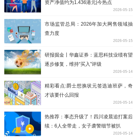
资产净值约为1.436港元|今热点
2026-05-15
市场监管总局：2026年加大网售领域抽
查力度
2026-05-15
研报掘金丨华鑫证券：蓝思科技业绩有望
逐步修复，维持“买入”评级
2026-05-14
精彩看点:爵士想换状元签选迪班萨，奇
才该要什么回报
2026-05-14
热推荐：事态升级了！四川凌晨追打案后
续：6人全带走，女子袭警细节被扒
2026-05-14