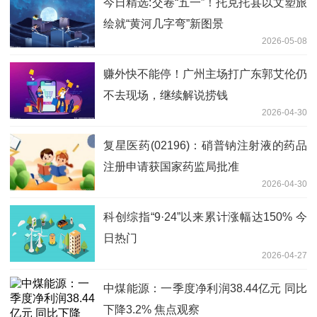
今日精选:交卷“五一”！托克托县以文塑旅
绘就“黄河几字弯”新图景
2026-05-08
赚外快不能停！广州主场打广东郭艾伦仍
不去现场，继续解说捞钱
2026-04-30
复星医药(02196)：硝普钠注射液的药品
注册申请获国家药监局批准
2026-04-30
科创综指“9·24”以来累计涨幅达150% 今
日热门
2026-04-27
中煤能源：一季度净利润38.44亿元 同比
下降3.2% 焦点观察