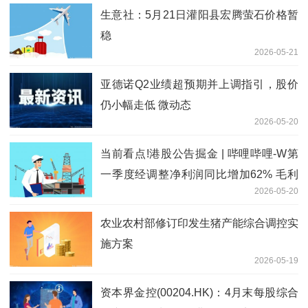
生意社：5月21日灌阳县宏腾萤石价格暂
稳
2026-05-21
亚德诺Q2业绩超预期并上调指引，股价
仍小幅走低 微动态
2026-05-20
当前看点!港股公告掘金 | 哔哩哔哩-W第
一季度经调整净利润同比增加62% 毛利
2026-05-20
率15连升 月活跃用户突破3.76亿
农业农村部修订印发生猪产能综合调控实
施方案
2026-05-19
资本界金控(00204.HK)：4月末每股综合