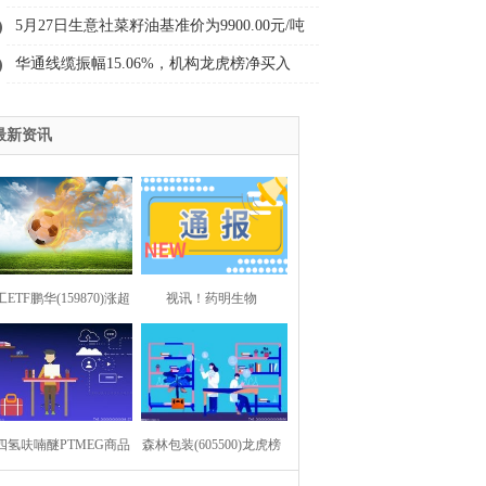
三年减员超3000人，董事长年薪却超300万
5月27日生意社菜籽油基准价为9900.00元/吨
元
华通线缆振幅15.06%，机构龙虎榜净买入
9839.08万元
最新资讯
ETF鹏华(159870)涨超
视讯！药明生物
.6%，机构称聚焦二季度
（02269.HK）启动4.00亿
绩&涨价，重视底部配
美元股份回购计划
四氢呋喃醚PTMEG商品
置机会
森林包装(605500)龙虎榜