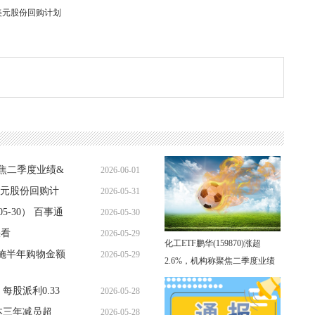
亿美元股份回购计划
称聚焦二季度业绩&
2026-06-01
亿美元股份回购计
2026-05-31
10:57:37
5-30） 百事通
2026-05-30
19:14:36
快看
2026-05-29
20:28:40
化工ETF鹏华(159870)涨超
施半年购物金额
2026-05-29
16:59:05
2.6%，机构称聚焦二季度业绩
11:29:15
&涨价，重视底部配置机会
：每股派利0.33
2026-05-28
本三年减员超
2026-05-28
19:05:48