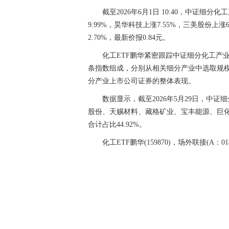
截至2026年6月1日 10:40，中证细分
9.99%，昊华科技上涨7.55%，三美股份上涨
2.70%，最新价报0.84元。
化工ETF鹏华紧密跟踪中证细分化工产
条指数组成，分别从相关细分产业中选取规
分产业上市公司证券的整体表现。
数据显示，截至2026年5月29日，中证
股份、天赐材料、藏格矿业、宝丰能源、巨
合计占比44.92%。
化工ETF鹏华(159870)，场外联接(A：014
关键词：
业绩
化工ETF
鹏华
涨价
机构
聚焦
季