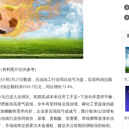
(资料图片仅供参考)
化工
计局5月27日数据，石油加工行业同比扭亏为盈，实现利润总额
润总额利润1910.7亿元，同比增长73.4%。
2
白马已进入击球区。前期高成本承压开工不足+下游补库需求不畅，
钾肥板块高景气延续，全年有望持续兑现业绩。磷化工受益保供硫
业
加磷酸铁需求向好，企业多实现扭亏或减亏，预计板块Q2业绩有
聚
拉动或行业协同挺价，尿素、蛋氨酸、安赛蜜、草铵膦释放涨价信
下，市场或将交易霍尔木兹通航，建议关注前期回调较深的标的。