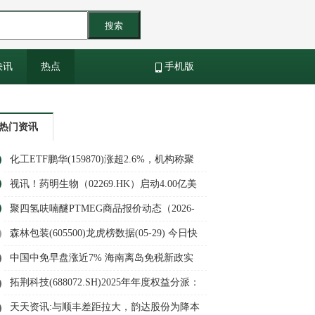
搜索
快讯
热点
手机版
热门资讯
化工ETF鹏华(159870)涨超2.6%，机构称聚
焦二季度业绩&涨价，重视底部配置机会
视讯！药明生物（02269.HK）启动4.00亿美
元股份回购计划
聚四氢呋喃醚PTMEG商品报价动态（2026-
05-30） 百事通
森林包装(605500)龙虎榜数据(05-29) 今日快
看
中国中免早盘涨近7% 海南离岛免税新政实
施半年购物金额增长22.60%_今日快讯
拓荆科技(688072.SH)2025年年度权益分派：
每股派利0.33元-快消息
天天资讯:与顺丰差距拉大，韵达股份为降本