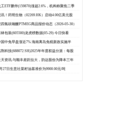
价动态（2026-05-30）
数据(05-29) 今日快看
工ETF鹏华(159870)涨超2.6%，机构称聚焦二季
视讯！药明生物（02269.HK）启动4.00亿美元股
百事通
聚四氢呋喃醚PTMEG商品报价动态（2026-05-30）
林包装(605500)龙虎榜数据(05-29) 今日快看
中国中免早盘涨近7% 海南离岛免税新政实施半
荆科技(688072.SH)2025年年度权益分派：每股
天天资讯:与顺丰差距拉大，韵达股份为降本三年
5月27日生意社菜籽油基准价为9900.00元/吨