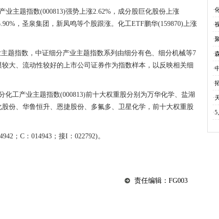
报
·
化
化工产业主题指数(000813)强势上涨2.62%，成分股巨化股份上涨
6.90%，圣泉集团，新凤鸣等个股跟涨。化工ETF鹏华(159870)上涨
·
·
业主题指数，中证细分产业主题指数系列由细分有色、细分机械等7
·
森
模较大、流动性较好的上市公司证券作为指数样本，以反映相关细
·
·
拓
细分化工产业主题指数(000813)前十大权重股分别为万华化学、盐湖
·
化股份、华鲁恒升、恩捷股份、多氟多、卫星化学，前十大权重股
·
942；C：014943；接I：022792)。
责任编辑：FG003