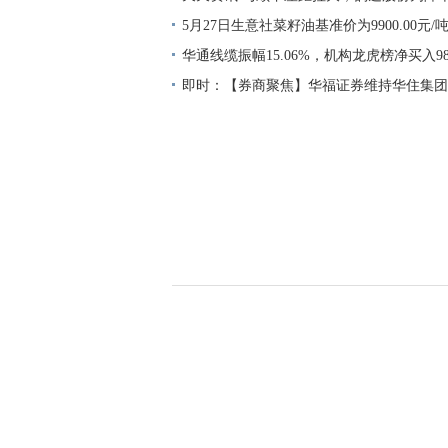
3000人，董事长年薪却超300万元
5月27日生意社菜籽油基准价为9900.00元/
华通线缆振幅15.06%，机构龙虎榜净买入983
即时：【券商聚焦】华福证券维持华住集团-S(0
入”评级 指其受益酒店周期改善