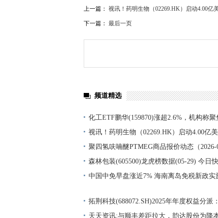
上一篇：
视讯！药明生物（02269.HK）启动4.00
下一篇：
最后一页
频道精选
化工ETF鹏华(159870)涨超2.6%，机构
涨价，重视底部配置机会
视讯！药明生物（02269.HK）启动4.00
划
聚四氢呋喃醚PTMEG商品报价动态（2026-0
森林包装(605500)龙虎榜数据(05-29) 今日
中国中免早盘涨近7% 海南离岛免税新政实
增长22.60%_今日快讯
拓荆科技(688072.SH)2025年年度权益分派
元-快消息
天天资讯:与顺丰差距拉大，韵达股份为降