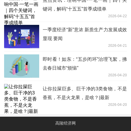
焦点资讯：理响中国·一笔一画｜四个关
键词，解码“十五五”首季成绩单
2026-04-22
一季度经济“新”意浓 新质生产力发展成效
显现 要闻
2026-04-21
即时看！如东：“五步闭环”治理飞絮，拂
去春日城市“烦恼”
2026-04-20
让你拉屎巨多、巨干净的3类食物，不是
香蕉，不是火龙果，是啥？|最新
2026-04-20
高陵经济网