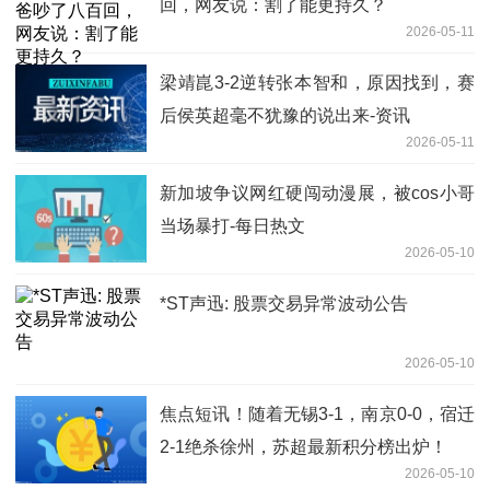
回，网友说：割了能更持久？
2026-05-11
梁靖崑3-2逆转张本智和，原因找到，赛
后侯英超毫不犹豫的说出来-资讯
2026-05-11
新加坡争议网红硬闯动漫展，被cos小哥
当场暴打-每日热文
2026-05-10
*ST声迅: 股票交易异常波动公告
2026-05-10
焦点短讯！随着无锡3-1，南京0-0，宿迁
2-1绝杀徐州，苏超最新积分榜出炉！
2026-05-10