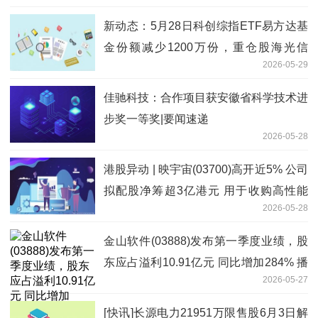
新动态：5月28日科创综指ETF易方达基
金份额减少1200万份，重仓股海光信
2026-05-29
息、寒武纪、摩尔线程
佳驰科技：合作项目获安徽省科学技术进
步奖一等奖|要闻速递
2026-05-28
港股异动 | 映宇宙(03700)高开近5% 公司
拟配股净筹超3亿港元 用于收购高性能
2026-05-28
GPU
金山软件(03888)发布第一季度业绩，股
东应占溢利10.91亿元 同比增加284% 播
2026-05-27
资讯
[快讯]长源电力21951万限售股6月3日解