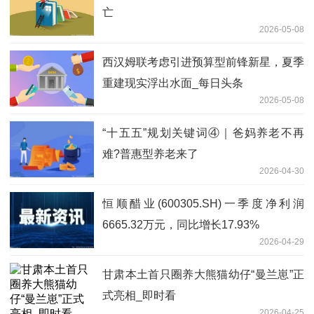
亡
2026-05-08
西汉姆联考虑引进预算型前锋新星，夏季
重建现实浮出水面_每日头条
2026-05-08
“十五五”规划关键词④｜爸妈养老不再
难?普惠型养老来了
2026-04-30
恒顺醋业(600305.SH)一季度净利润
6665.32万元，同比增长17.93%
2026-04-29
甘肃本土首只圈养大熊猫幼仔“曼兰崽”正
式亮相_即时看
2026-04-25