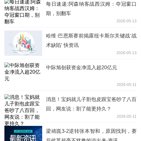
每日速递:阿森纳客战西汉姆：夺冠窗口
期，别翻车
2026-05-13
哈维·巴恩斯赛前揭露纽卡斯尔关键战‘战
术缺陷’ 快资讯
2026-05-13
中际旭创获资金净流入超20亿元
2026-05-11
消息！宝妈就儿子割包皮跟宝爸吵了八百
回，网友说：割了能更持久？
2026-05-11
梁靖崑3-2逆转张本智和，原因找到，赛
后侯英超毫不犹豫的说出来-资讯