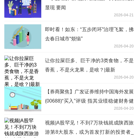
显现 要闻
2026-04-21
即时看！如东：“五步闭环”治理飞絮，拂
去春日城市“烦恼”
2026-04-20
让你拉屎巨多、巨干净的3类食物，不是
香蕉，不是火龙果，是啥？|最新
2026-04-20
【券商聚焦】广发证券维持中国海外发展
(00688)“买入”评级 指其业绩稳健财务健
2026-04-20
康_每日关注
视频|A股罕见！不到7万块钱就成陕西旅
游第8大股东，或为首发打新的投资者_