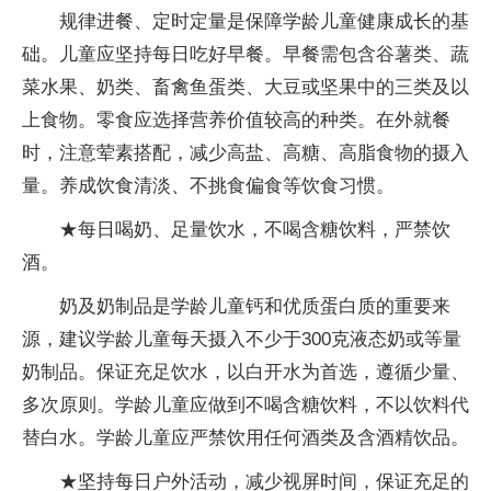
规律进餐、定时定量是保障学龄儿童健康成长的基
础。儿童应坚持每日吃好早餐。早餐需包含谷薯类、蔬
菜水果、奶类、畜禽鱼蛋类、大豆或坚果中的三类及以
上食物。零食应选择营养价值较高的种类。在外就餐
时，注意荤素搭配，减少高盐、高糖、高脂食物的摄入
量。养成饮食清淡、不挑食偏食等饮食习惯。
★每日喝奶、足量饮水，不喝含糖饮料，严禁饮
酒。
奶及奶制品是学龄儿童钙和优质蛋白质的重要来
源，建议学龄儿童每天摄入不少于300克液态奶或等量
奶制品。保证充足饮水，以白开水为首选，遵循少量、
多次原则。学龄儿童应做到不喝含糖饮料，不以饮料代
替白水。学龄儿童应严禁饮用任何酒类及含酒精饮品。
★坚持每日户外活动，减少视屏时间，保证充足的