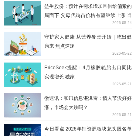
益生股份：预计在需求增加且供给偏紧的
局面下 父母代鸡苗价格有望继续上涨 当
2026-05-24
前关注
守护家人健康 从营养餐桌开始｜吃出健
康来 焦点速递
2026-05-22
PriceSeek提醒：4月橡胶轮胎出口同比
实现增长 独家
2026-05-21
微速讯：和讯信息谌泽雷：情人节没好好
涨，市场会大跌吗？
2026-05-21
今日看点:2026年锂资源板块龙头股名单