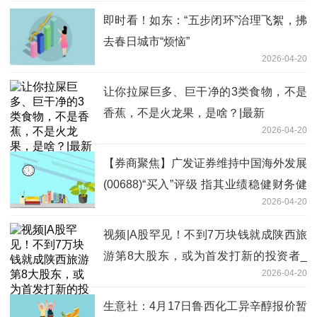
即时看！如东：“五步闭环”治理飞絮，拂
去春日城市“烦恼”
2026-04-20
让你拉屎巨多、巨干净的3类食物，不是
香蕉，不是火龙果，是啥？|最新
2026-04-20
【券商聚焦】广发证券维持中国海外发展
(00688)“买入”评级 指其业绩稳健财务健
2026-04-20
康_每日关注
视频|A股罕见！不到7万块钱就成陕西旅
游第8大股东，或为首发打新的投资者_
2026-04-20
视讯
生意社：4月17日鲁西化工异辛醇报价暂