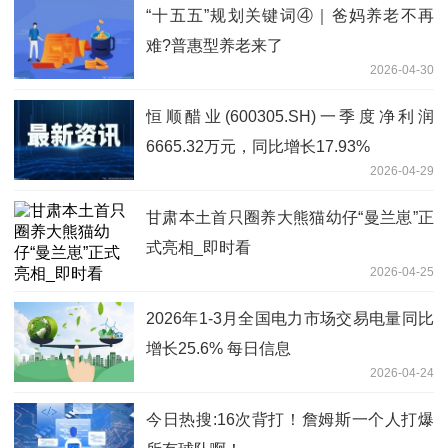
“十五五”规划关键词④｜爸妈养老不再
难?普惠型养老来了
2026-04-30
恒顺醋业(600305.SH)一季度净利润
6665.32万元，同比增长17.93%
2026-04-29
甘肃本土首只圈养大熊猫幼仔“曼兰崽”正
式亮相_即时看
2026-04-25
2026年1-3月全国电力市场交易电量同比
增长25.6% 每日信息
2026-04-24
今日热搜:16次背打！詹姆斯一个人打爆