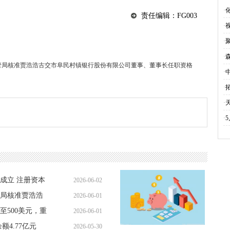
报
·
化
责任编辑：FG003
·
·
·
森
管局核准贾浩浩古交市阜民村镇银行股份有限公司董事、董事长任职资格
·
·
拓
·
·
成立 注册资本
2026-06-02
局核准贾浩浩
2026-06-01
06:59:18
事长任职资格
500美元，重
2026-06-01
19:08:25
额4.77亿元
2026-05-30
16:08:55