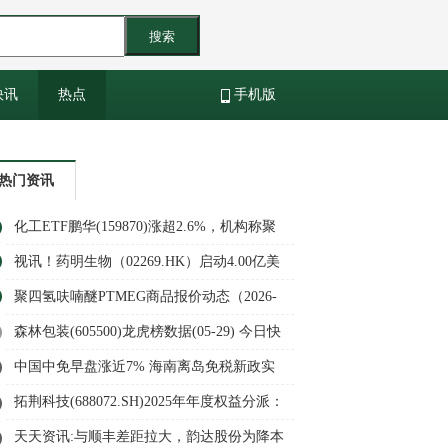
搜索
快讯
热点
手机版
热门资讯
化工ETF鹏华(159870)涨超2.6%，机构称聚
焦二季度业绩&涨价，重视底部配置机会
视讯！药明生物（02269.HK）启动4.00亿美
元股份回购计划
聚四氢呋喃醚PTMEG商品报价动态（2026-
05-30） 百事通
森林包装(605500)龙虎榜数据(05-29) 今日快
看
中国中免早盘涨近7% 海南离岛免税新政实
施半年购物金额增长22.60%_今日快讯
拓荆科技(688072.SH)2025年年度权益分派：
每股派利0.33元-快消息
天天资讯:与顺丰差距拉大，韵达股份为降本