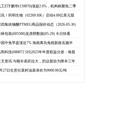
价动态（2026-05-30）
数据(05-29) 今日快看
工ETF鹏华(159870)涨超2.6%，机构称聚焦二季
视讯！药明生物（02269.HK）启动4.00亿美元股
百事通
聚四氢呋喃醚PTMEG商品报价动态（2026-05-30）
林包装(605500)龙虎榜数据(05-29) 今日快看
中国中免早盘涨近7% 海南离岛免税新政实施半
荆科技(688072.SH)2025年年度权益分派：每股
天天资讯:与顺丰差距拉大，韵达股份为降本三年
5月27日生意社菜籽油基准价为9900.00元/吨