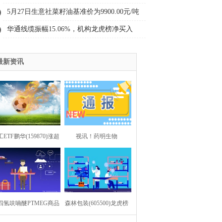
三年减员超3000人，董事长年薪却超300万
5月27日生意社菜籽油基准价为9900.00元/吨
元
华通线缆振幅15.06%，机构龙虎榜净买入
9839.08万元
最新资讯
ETF鹏华(159870)涨超
视讯！药明生物
.6%，机构称聚焦二季度
（02269.HK）启动4.00亿
绩&涨价，重视底部配
美元股份回购计划
四氢呋喃醚PTMEG商品
置机会
森林包装(605500)龙虎榜