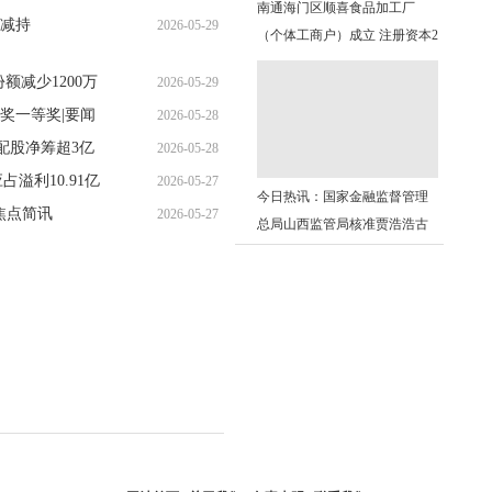
南通海门区顺喜食品加工厂
不减持
2026-05-29
08:08:51
（个体工商户）成立 注册资本2
19:56:45
万人民币 焦点资讯
额减少1200万
2026-05-29
奖一等奖|要闻
2026-05-28
07:18:13
司拟配股净筹超3亿
2026-05-28
16:00:32
占溢利10.91亿
2026-05-27
10:07:36
今日热讯：国家金融监督管理
|焦点简讯
2026-05-27
18:06:25
总局山西监管局核准贾浩浩古
14:27:15
交市阜民村镇银行股份有限公
司董事、董事长任职资格