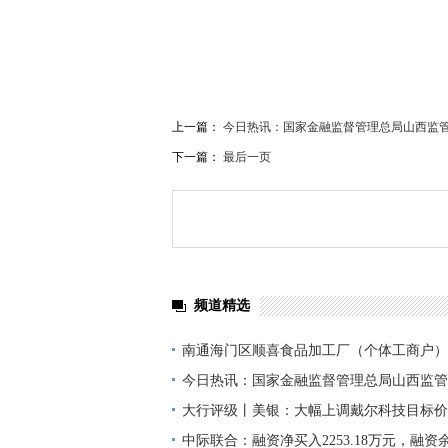
上一篇：
今日热讯：国家金融监督管理总局山西监
下一篇：
最后一页
频道精选
南通海门区顺喜食品加工厂（个体工商户）
2万人民币 焦点资讯
今日热讯：国家金融监督管理总局山西监管
古交市阜民村镇银行股份有限公司董事、董
大行评级丨美银：大幅上调戴尔科技目标价至
申“买入”评级
中际联合：融资净买入2253.18万元，融资余