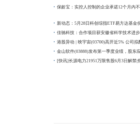
保龄宝：实控人控制的企业承诺12个月内
新动态：5月28日科创综指ETF易方达基金份
份，重仓股海光信息、寒武纪、摩尔线程
佳驰科技：合作项目获安徽省科学技术进步
速递
港股异动 | 映宇宙(03700)高开近5% 公
港元 用于收购高性能GPU
金山软件(03888)发布第一季度业绩，股东应
元 同比增加284% 播资讯
[快讯]长源电力21951万限售股6月3日解禁