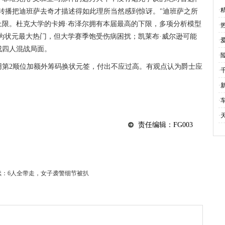
债
·
转播把迪班萨去奇才描述得如此理所当然感到惊讶。"迪班萨之所
上限。杜克大学的卡姆·布泽尔拥有本届最高的下限，多项分析模型
·
为状元最大热门，但大学赛季饱受伤病困扰；凯莱布·威尔逊可能
·
成四人混战局面。
·
用第2顺位加额外筹码换状元签，付出不应过高。有观点认为爵士应
·
。
·
·
·
责任编辑：FG003
：6人全带走，女子袭警细节被扒