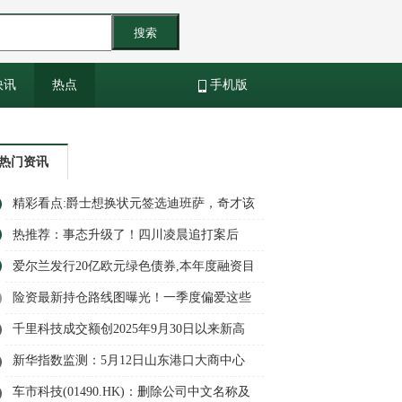
搜索
快讯
热点
手机版
热门资讯
精彩看点:爵士想换状元签选迪班萨，奇才该
要什么回报
热推荐：事态升级了！四川凌晨追打案后
续：6人全带走，女子袭警细节被扒
爱尔兰发行20亿欧元绿色债券,本年度融资目
标稳步推进|每日播报
险资最新持仓路线图曝光！一季度偏爱这些
方向 今日热讯
千里科技成交额创2025年9月30日以来新高
新华指数监测：5月12日山东港口大商中心
钢坯价格微幅上涨、热轧C料价格微幅下跌
车市科技(01490.HK)：删除公司中文名称及