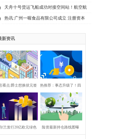
中文股份简称-每日热点
天舟十号货运飞船成功对接空间站！航空航
天ETF天弘（159241）盘中净申购超1500万
热讯:广州一喔食品有限公司成立 注册资本
份，换手率超10%居同标的第一 新视野
10万人民币
最新资讯
彩看点:爵士想换状元签
热推荐：事态升级了！四
迪班萨，奇才该要什么
川凌晨追打案后续：6人全
回报
带走，女子袭警细节被扒
尔兰发行20亿欧元绿色
险资最新持仓路线图曝