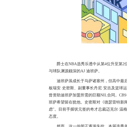
爵士在NBA选秀乐透中从第4位升至第
与球队渊源颇深的AJ·迪班萨。
迪班萨虽成长于马萨诸塞州，但高中最
板瑞安·史密斯、副董事长丹尼·安吉及篮球
曾资助迪班萨加盟所需的巨额NIL合同。C
班萨希望留在犹他。史密斯对《德瑟雷特新闻
虑"。目前手握状元签的奇才总裁迈克尔·温
态度。
然而，这一传闻正逐渐失控。本届选秀