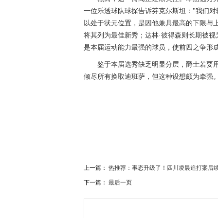
一位乐透球队球探告诉芬克尔斯坦："我们对
以处于状元位置，是因他兼具最高的下限与
将其列为最佳新秀；达林·彼得森则长期被视
是本届运动能力最强的球员，使前四之争形
鉴于本届选秀缺乏明显分层，爵士若要
倾尽所有换取迪班萨，但这种设想颇为牵强
关键词：
爵士
奇才
状元
迪班萨
史密斯
费舍尔
上一篇：
热推荐：事态升级了！四川凌晨追打案后续
下一篇：
最后一页