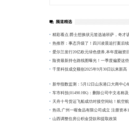
频道精选
精彩看点:爵士想换状元签选迪班萨，奇才
热推荐：事态升级了！四川凌晨追打案后续
女子袭警细节被扒
爱尔兰发行20亿欧元绿色债券,本年度融资
日播报
险资最新持仓路线图曝光！一季度偏爱这些
千里科技成交额创2025年9月30日以来新高
新华指数监测：5月12日山东港口大商中心
涨、热轧C料价格微幅下跌
车市科技(01490.HK)：删除公司中文名称
每日热点
天舟十号货运飞船成功对接空间站！航空航
（159241）盘中净申购超1500万份，换手
热讯:广州一喔食品有限公司成立 注册资本
的第一 新视野
山西调整住房公积金贷款和提取政策