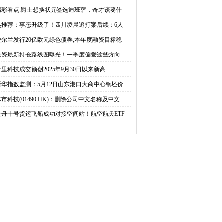
券,本年度融资目标稳步
光！一季度偏爱这些方向
精彩看点:爵士想换状元签选迪班萨，奇才该要什
热推荐：事态升级了！四川凌晨追打案后续：6人
推进|每日播报
今日热讯
爱尔兰发行20亿欧元绿色债券,本年度融资目标稳
险资最新持仓路线图曝光！一季度偏爱这些方向
千里科技成交额创2025年9月30日以来新高
新华指数监测：5月12日山东港口大商中心钢坯价
车市科技(01490.HK)：删除公司中文名称及中文
天舟十号货运飞船成功对接空间站！航空航天ETF