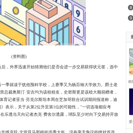
(资料图)
2位后，外界迅速开始猜测他们是否会进一步交易获得状元签，选中
精
后一季就读于犹他预科学校，上赛季又为杨百翰大学效力。爵士老
运营总裁奥斯汀·安吉均为该校校友，史密斯更是该校大额捐赠者，
选
BS体育记者亚当·芬克尔斯坦本周在芝加哥联合试训期间报道称，迪
》表示，关于从第2位升至第1位的可能性，"一切选项都应考
格在乐透当天向记者杰克·费舍尔透露，球队至少对向下交易持开放
爱
并非维克托·文班亚马那样的选秀大年，没有毫无争议的绝对首选。