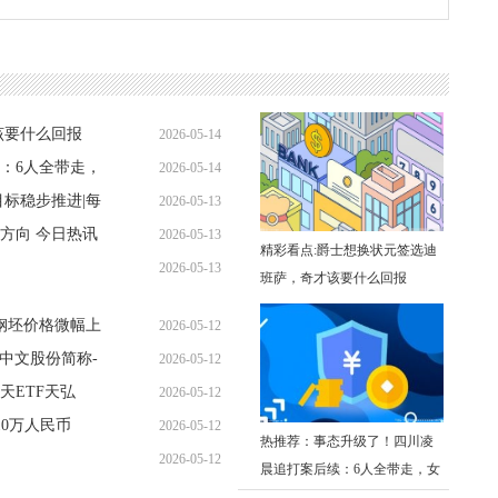
该要什么回报
2026-05-14
：6人全带走，
2026-05-14
09:27:08
目标稳步推进|每
2026-05-13
06:34:27
方向 今日热讯
2026-05-13
21:25:29
精彩看点:爵士想换状元签选迪
2026-05-13
18:10:35
班萨，奇才该要什么回报
15:04:22
钢坯价格微幅上
2026-05-12
及中文股份简称-
2026-05-12
20:09:34
天ETF天弘
2026-05-12
17:03:30
率超10%居同标
10万人民币
2026-05-12
14:05:02
热推荐：事态升级了！四川凌
2026-05-12
11:09:14
晨追打案后续：6人全带走，女
08:22:48
子袭警细节被扒