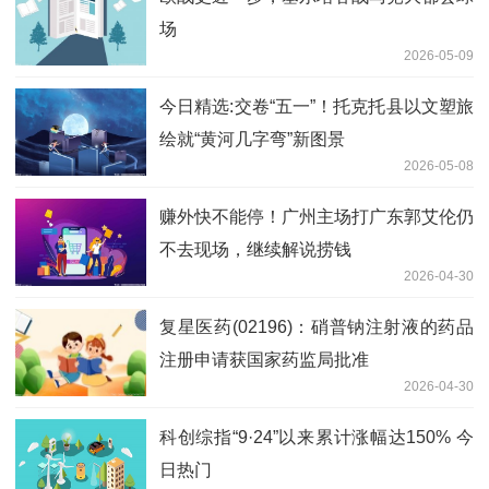
场
2026-05-09
今日精选:交卷“五一”！托克托县以文塑旅
绘就“黄河几字弯”新图景
2026-05-08
赚外快不能停！广州主场打广东郭艾伦仍
不去现场，继续解说捞钱
2026-04-30
复星医药(02196)：硝普钠注射液的药品
注册申请获国家药监局批准
2026-04-30
科创综指“9·24”以来累计涨幅达150% 今
日热门