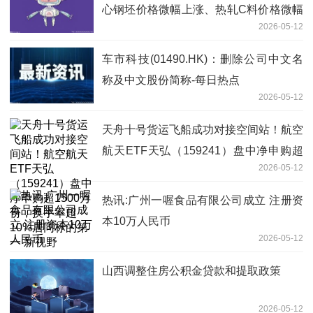
心钢坯价格微幅上涨、热轧C料价格微幅
2026-05-12
下跌
车市科技(01490.HK)：删除公司中文名
称及中文股份简称-每日热点
2026-05-12
天舟十号货运飞船成功对接空间站！航空
航天ETF天弘（159241）盘中净申购超
2026-05-12
1500万份，换手率超10%居同标的第一
新视野
热讯:广州一喔食品有限公司成立 注册资
本10万人民币
2026-05-12
山西调整住房公积金贷款和提取政策
2026-05-12