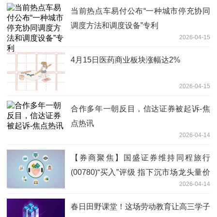
当前热点车易付公布“一种城市停充协同
调度方法和调度设备”专利
2026-04-15
4月15日医药商业板块涨幅达2%
2026-04-15
合作多年一朝反目，信达证券被起诉-焦
点热讯
2026-04-14
【券商聚焦】国盛证券维持同程旅行
(00780)“买入”评级 指下沉市场龙头量价
2026-04-14
齐升_视焦点讯
春日田野课堂！这场劳动教育让高三学子