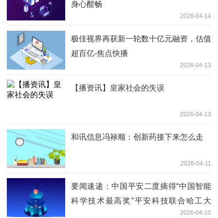
身心酣畅
2026-04-14
极佳视界再获新一轮数十亿元融资，估值
超百亿-焦点快播
2026-04-13
【播资讯】皇家社会的失误
2026-04-13
和讯信息冯禄顺：创新药接下来怎么走
2026-04-11
要闻速递：中国平安二度摘得“中国智能
科学技术最高奖”平安科技联合哈工大
2026-04-10
（深圳）、北大荣获2025年度吴文俊人