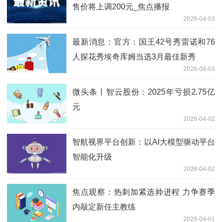
售价将上调200元_焦点播报
2026-04-03
最新消息：官方：国王42号秀雷诺和76
人探花秀埃奇库姆当选3月最佳新秀
2026-04-03
微头条丨智云股份：2025年亏损2.75亿
元
2026-04-02
智航视界平台创新：以AI大模型驱动平台
智能化升级
2026-04-02
焦点观察：热刺加紧选帅进程 力争赛季
内敲定新任主教练
2026-04-01