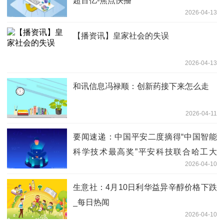
超百亿-焦点快播
2026-04-13
【播资讯】皇家社会的失误
2026-04-13
和讯信息冯禄顺：创新药接下来怎么走
2026-04-11
要闻速递：中国平安二度摘得“中国智能
科学技术最高奖”平安科技联合哈工大
2026-04-10
（深圳）、北大荣获2025年度吴文俊人
工智能科技进步奖一等奖
生意社：4月10日利华益异辛醇价格下跌
_每日热闻
2026-04-10