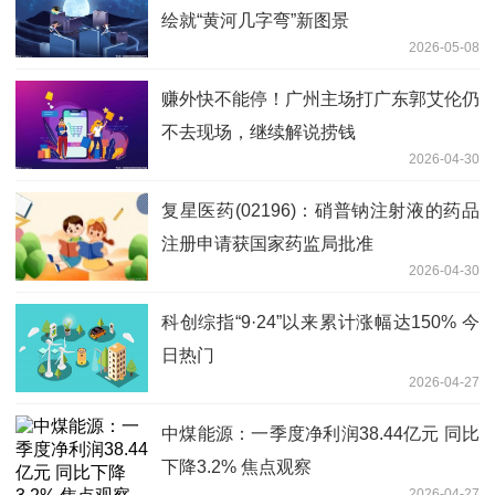
绘就“黄河几字弯”新图景
2026-05-08
赚外快不能停！广州主场打广东郭艾伦仍
不去现场，继续解说捞钱
2026-04-30
复星医药(02196)：硝普钠注射液的药品
注册申请获国家药监局批准
2026-04-30
科创综指“9·24”以来累计涨幅达150% 今
日热门
2026-04-27
中煤能源：一季度净利润38.44亿元 同比
下降3.2% 焦点观察
2026-04-27