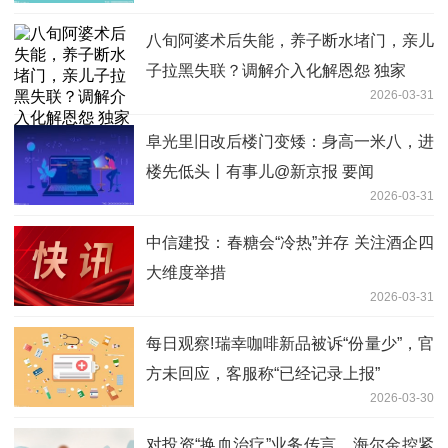
八旬阿婆术后失能，养子断水堵门，亲儿
子拉黑失联？调解介入化解恩怨 独家
2026-03-31
阜光里旧改后楼门变矮：身高一米八，进
楼先低头丨有事儿@新京报 要闻
2026-03-31
中信建投：春糖会“冷热”并存 关注酒企四
大维度举措
2026-03-31
每日观察!瑞幸咖啡新品被诉“份量少”，官
方未回应，客服称“已经记录上报”
2026-03-30
对投资“换血治疗”业务传言，海尔金控紧