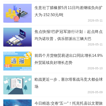
生意社丁腈橡胶5月11日均差继续负向扩
大为-152.50元/吨
2026-05-11
焦点快报!巴萨冠军游行计划：起点终点
均为诺坎普，俱乐部派出三辆大巴
2026-05-11
前四个月货物贸易进出口同比增长14.9%
外贸延续良好增长态势
2026-05-10
欧战更近一步，塞尔塔客战马竞大都会球
场
2026-05-09
今日精选:交卷“五一”！托克托县以文塑旅