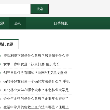
搜索
快讯
热点
手机版
热门资讯
贷款利率下限是什么意思？房贷属于什么贷
款类型？
女甲｜琼中女足：认真打磨 稳步成长
剑三日常任务有哪些？剑网3侠义黑戈壁成
就怎么做？
qq转移好友到另一个qq的方法是什么？ 手机
QQ数据怎么备份至电脑？
东北林业大学在哪个城市？东北林业大学是
985还是211？
企业年金指的是什么意思？企业年金辞职了
就白交了吗?
生活中常用的急救止血方法有哪些？使用止