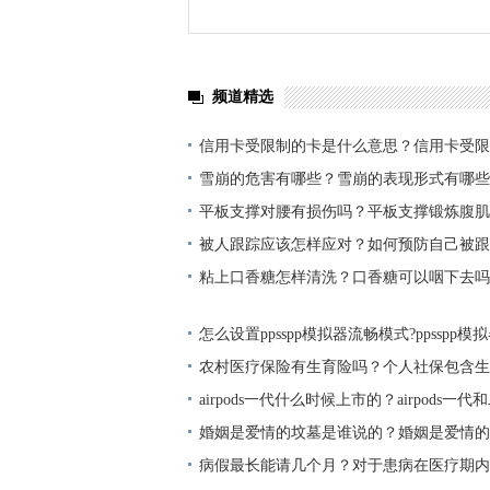
频道精选
信用卡受限制的卡是什么意思？信用卡受限
雪崩的危害有哪些？雪崩的表现形式有哪些
平板支撑对腰有损伤吗？平板支撑锻炼腹肌
被人跟踪应该怎样应对？如何预防自己被跟
粘上口香糖怎样清洗？口香糖可以咽下去吗
怎么设置ppsspp模拟器流畅模式?ppsspp
教程
农村医疗保险有生育险吗？个人社保包含生
airpods一代什么时候上市的？airpods一
婚姻是爱情的坟墓是谁说的？婚姻是爱情的
什么幽默词？
病假最长能请几个月？对于患病在医疗期内