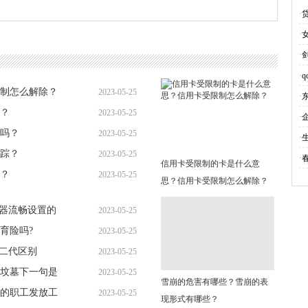
网
·
·
·
·
制怎么解除？
2023-05-25
·
？
2023-05-25
15:15:25
·
吗？
2023-05-25
15:03:00
·
踪？
2023-05-25
15:01:47
·
信用卡受限制的卡是什么意
？
2023-05-25
14:36:32
思？信用卡受限制怎么解除？
14:27:07
模拟器流畅设置的
2023-05-25
育险吗?
2023-05-25
14:34:31
代和二代区别
2023-05-25
14:21:38
坟墓下一句是
2023-05-25
14:28:28
雪崩的危害有哪些？雪崩的表
的职工发放工
2023-05-25
14:34:58
现形式有哪些？