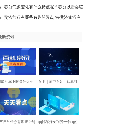
血带捆绑止血时要注意些什么？
春分气象变化有什么特点呢？春分以后会暖
和吗？
斐济旅行有哪些有趣的景点?去斐济旅游有
哪些注意事项？
最新资讯
贷款利率下限是什么意
女甲｜琼中女足：认真打
？房贷属于什么贷款类
磨 稳步成长
型？
三日常任务有哪些？剑
qq转移好友到另一个qq的