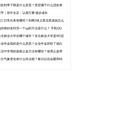
3侠义黑戈壁成就怎么
方法是什么？ 手机QQ数
贷款利率下限是什么意思？房贷属于什么贷款类
女甲｜琼中女足：认真打磨 稳步成长
做？
据怎么备份至电脑？
剑三日常任务有哪些？剑网3侠义黑戈壁成就怎么
qq转移好友到另一个qq的方法是什么？ 手机QQ
东北林业大学在哪个城市？东北林业大学是985还
企业年金指的是什么意思？企业年金辞职了就白
生活中常用的急救止血方法有哪些？使用止血带
春分气象变化有什么特点呢？春分以后会暖和吗