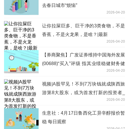
去春日城市“烦恼”
2026-04-20
让你拉屎巨多、巨干净的3类食物，不是
香蕉，不是火龙果，是啥？|最新
2026-04-20
【券商聚焦】广发证券维持中国海外发展
(00688)“买入”评级 指其业绩稳健财务健
2026-04-20
康_每日关注
视频|A股罕见！不到7万块钱就成陕西旅
游第8大股东，或为首发打新的投资者_
2026-04-20
视讯
生意社：4月17日鲁西化工异辛醇报价暂
稳 每日观察
2026-04-17