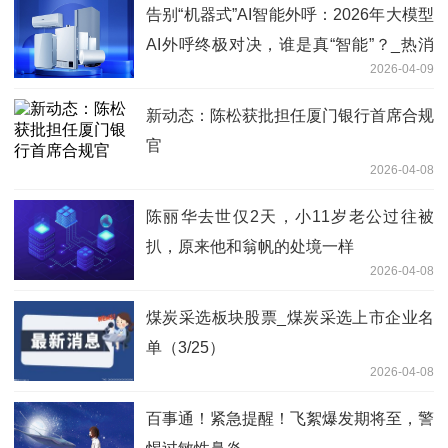
告别“机器式”AI智能外呼：2026年大模型
AI外呼终极对决，谁是真“智能”？_热消
2026-04-09
息
新动态：陈松获批担任厦门银行首席合规
官
2026-04-08
陈丽华去世仅2天，小11岁老公过往被
扒，原来他和翁帆的处境一样
2026-04-08
煤炭采选板块股票_煤炭采选上市企业名
单（3/25）
2026-04-08
百事通！紧急提醒！飞絮爆发期将至，警