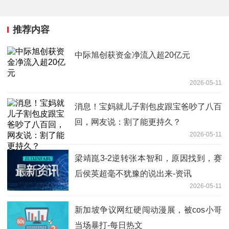
推荐内容
中际旭创获资金净流入超20亿元
2026-05-11
消息！宝妈就儿子割包皮跟宝爸吵了八百
回，网友说：割了能更持久？
2026-05-11
梁靖崑3-2逆转张本智和，原因找到，赛
后侯英超毫不犹豫的说出来-资讯
2026-05-11
新加坡争议网红硬闯动漫展，被cos小哥
当场暴打-每日热文