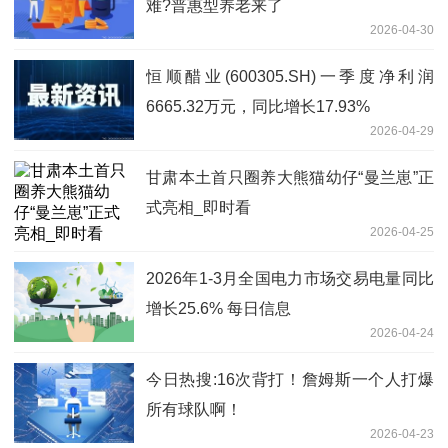
难?普惠型养老来了
2026-04-30
恒顺醋业(600305.SH)一季度净利润
6665.32万元，同比增长17.93%
2026-04-29
甘肃本土首只圈养大熊猫幼仔“曼兰崽”正
式亮相_即时看
2026-04-25
2026年1-3月全国电力市场交易电量同比
增长25.6% 每日信息
2026-04-24
今日热搜:16次背打！詹姆斯一个人打爆
所有球队啊！
2026-04-23