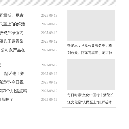
尔瓦雷斯、尼古
2025-09-13
民至上”的鲜活
2025-09-12
06:34:52
末每股资产净值约
2025-09-12
21:14:09
5年隰县玉露香梨
2025-09-12
20:04:07
热消息：马竞vs黄潜名单：格
来，公司泵产品在
2025-09-12
17:14:38
列兹曼、阿尔瓦雷斯、尼古拉
16:21:34
斯-冈萨雷斯在列
报
2025-09-12
：起诉他！并
2025-09-12
14:12:13
稳运行-今日视
2025-09-12
12:10:51
零3个月|焦点精
2025-09-12
10:08:50
每日时讯!文化中国行丨繁荣长
何影响？
2025-09-12
09:13:56
江文化是“人民至上”的鲜活体
09:02:15
现