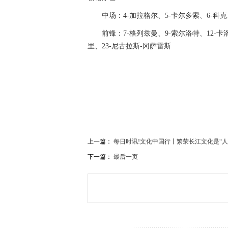
中场：4-加拉格尔、5-卡尔多索、6-科克
前锋：7-格列兹曼、9-索尔洛特、12-卡
里、23-尼古拉斯-冈萨雷斯
关键词：
马竞
黄潜
冈萨雷斯
尼古拉斯
格列兹曼
上一篇：
每日时讯!文化中国行丨繁荣长江文化是“人
下一篇：
最后一页