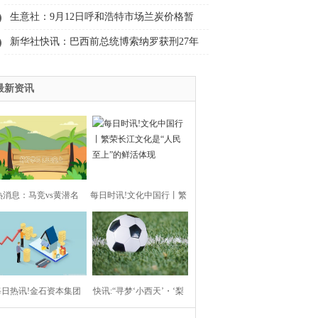
贝：起诉他！并上线“罗永浩菜单”
生意社：9月12日呼和浩特市场兰炭价格暂
稳运行-今日视点
新华社快讯：巴西前总统博索纳罗获刑27年
零3个月|焦点精选
最新资讯
热消息：马竞vs黄潜名
每日时讯!文化中国行丨繁
：格列兹曼、阿尔瓦雷
荣长江文化是“人民至
、尼古拉斯-冈萨雷斯在
上”的鲜活体现
每日热讯!金石资本集团
列
快讯:“寻梦‘小西天’・‘梨