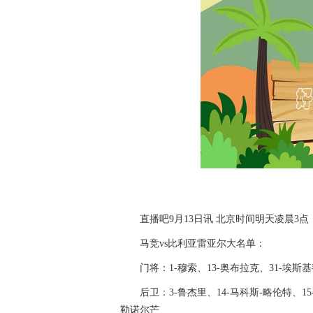
直播吧9月13日讯 北京时间明天凌晨
马竞vs比利亚雷亚尔大名单：
门将：1-穆索、13-奥布拉克、31-埃斯
后卫：3-鲁杰里、14-马科斯-略伦特、15-
勒诺尔芒