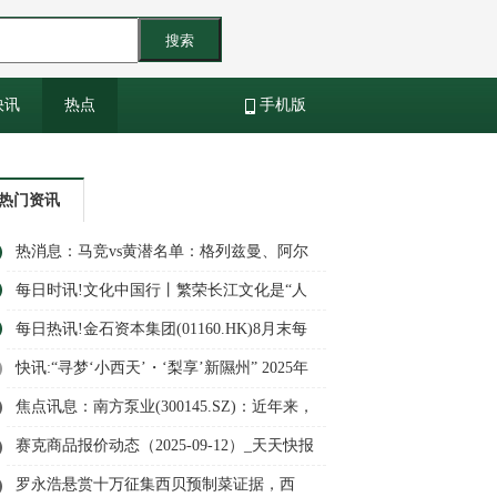
搜索
快讯
热点
手机版
热门资讯
热消息：马竞vs黄潜名单：格列兹曼、阿尔
瓦雷斯、尼古拉斯-冈萨雷斯在列
每日时讯!文化中国行丨繁荣长江文化是“人
民至上”的鲜活体现
每日热讯!金石资本集团(01160.HK)8月末每
股资产净值约0.019港元
快讯:“寻梦‘小西天’・‘梨享’新隰州” 2025年
隰县玉露香梨采摘季系列活动开幕
焦点讯息：南方泵业(300145.SZ)：近年来，
公司泵产品在液冷领域的应用不断提升
赛克商品报价动态（2025-09-12）_天天快报
罗永浩悬赏十万征集西贝预制菜证据，西