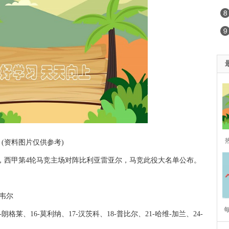
(资料图片仅供参考)
3点，西甲第4轮马竞主场对阵比利亚雷亚尔，马竞此役大名单公布。
单
斯
基韦尔
朗格莱、16-莫利纳、17-汉茨科、18-普比尔、21-哈维-加兰、24-