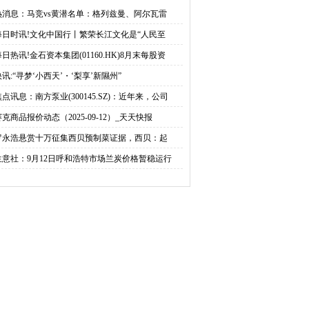
1160.HK)8月末每股资产
享’新隰州” 2025年隰县玉
热消息：马竞vs黄潜名单：格列兹曼、阿尔瓦雷
每日时讯!文化中国行丨繁荣长江文化是“人民至
净值约0.019港元
露香梨采摘季系列活动开
每日热讯!金石资本集团(01160.HK)8月末每股资
幕
快讯:“寻梦‘小西天’・‘梨享’新隰州”
焦点讯息：南方泵业(300145.SZ)：近年来，公司
赛克商品报价动态（2025-09-12）_天天快报
罗永浩悬赏十万征集西贝预制菜证据，西贝：起
生意社：9月12日呼和浩特市场兰炭价格暂稳运行