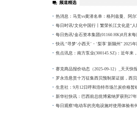
频道精选
热消息：马竞vs黄潜名单：格列兹曼、阿
拉斯-冈萨雷斯在列
每日时讯!文化中国行丨繁荣长江文化是“人
体现
每日热讯!金石资本集团(01160.HK)8月
0.019港元
快讯:“寻梦‘小西天’・‘梨享’新隰州” 202
采摘季系列活动开幕
焦点讯息：南方泵业(300145.SZ)：近年
液冷领域的应用不断提升
赛克商品报价动态（2025-09-12）_天天快
罗永浩悬赏十万征集西贝预制菜证据，西贝
上线“罗永浩菜单”
生意社：9月12日呼和浩特市场兰炭价格暂
点
新华社快讯：巴西前总统博索纳罗获刑27年
选
每日观察!电动车的充电设施对使用体验有