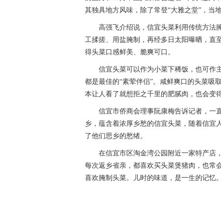
其独具地方风味，除了常登“大雅之堂”，当
高强飞介绍说，信宜头菜利用传统方法
工揉搓、用盐腌制，再经多日太阳曝晒，直
得头菜口感鲜美、脆爽可口。
信宜头菜可以作为小菜下稀饭，也可作
都是最佳的“素荤伴侣”。咸鲜爽口的头菜吸
本让人看了就想拒之千里的肥腻肉，也会变
信宜市侨商会理事阮康梅告诉记者，一
乡，蕴含着浓厚乡愁的信宜头菜，随着信宜
了他们思乡的愁绪。
在信宜市区淘金湾公园附近一家特产店
每次返乡省亲，都喜欢买头菜煲猪肉，也常
喜欢腌制头菜。儿时的味道，是一生的记忆。”
关键词：
信宜头菜
和泉继电器
西安翻译公司