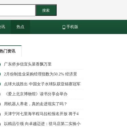
搜索
快讯
热点
手机版
热门资讯
广东侨乡信宜头菜香飘万里
2月份制造业采购经理指数为50.2% 经济景
气水平总体回升
点球大战胜出 中国女子水球队获亚锦赛冠军
《爱上北京博物馆》读书分享会举办
用机器人养老，真的走进现实了吗？
天津宁河七里海半程马拉松报名开放 将于4
月20日开跑
以精品引领 向卓越迈进：驻马店第二实验小