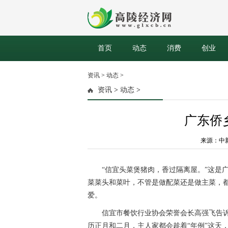
首页
动态
消费
创业
资讯
>
动态
>
资讯
>
动态
>
广东侨
来源：中新网 
“信宜头菜煲猪肉，香过隔离屋。”这是
菜菜头和菜叶，不管是做配菜还是做主菜，都
爱。
信宜市餐饮行业协会荣誉会长高强飞告诉
历正月和二月，主人家都会趁着“年例”这天