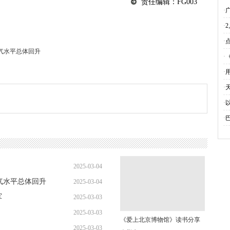
责任编辑：FG003
·
·
·
景气水平总体回升
·
·
·
·
·
2025-03-04
景气水平总体回升
2025-03-04
11:45:44
军
2025-03-03
11:08:22
2025-03-03
17:49:38
《爱上北京博物馆》读书分享
2025-03-03
17:20:08