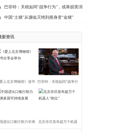
学 7 位教师入选部级精品课
巴菲特：关税如同“战争行为”，或将损害消
费者利益
中国“土猪”从濒临灭绝到摇身变“金猪”
最新资讯
爱上北京博物馆》读书
巴菲特：关税如同“战争行
分享会举办
为”，或将损害消费者利益
国进出口银行助力非洲
北京亦庄发布超万个机器