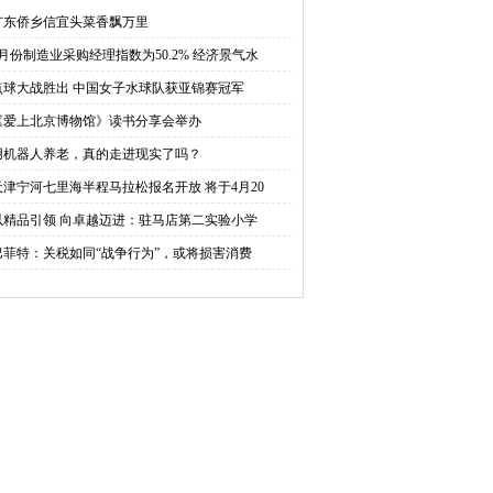
多国可持续发展
人“岗位”
广东侨乡信宜头菜香飘万里
2月份制造业采购经理指数为50.2% 经济景气水
点球大战胜出 中国女子水球队获亚锦赛冠军
《爱上北京博物馆》读书分享会举办
用机器人养老，真的走进现实了吗？
天津宁河七里海半程马拉松报名开放 将于4月20
以精品引领 向卓越迈进：驻马店第二实验小学
巴菲特：关税如同“战争行为”，或将损害消费