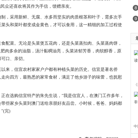
地民众还喜欢将其作为手信，馈赠亲友。
腌制，采用新鲜、无腐、水多而坚实的肉质根茎和叶子，需多次手
至菜头和菜叶都变成金黄色，才可以食用，这一精细的加工过程使
主食配菜。无论是头菜煲五花肉，还是头菜蒸扣肉、头菜蒸肉饼，
取肥肉多余的油脂，汤汁黏稠油亮，头菜浓郁芳香，肉软醇香，原
得可口、亲切。
直以来，信宜农村家家户户都有种植头菜的历史。信宜是著名侨
人走向四方，最熟悉的家常食材，满足了他乡游子的味蕾，也抚慰
《
，正在选购信宜特产的朱先生说，“我是信宜人，在澳门工作多年，
会带些家乡头菜到澳门送给亲朋好友品尝。小时候，爸爸、妈妈都
(完)
中