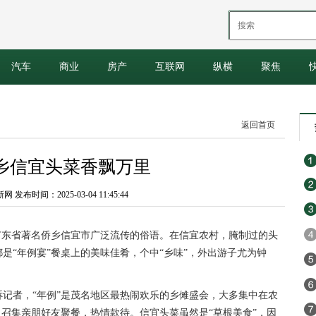
汽车
商业
房产
互联网
纵横
聚焦
返回首页
乡信宜头菜香飘万里
发布时间：2025-03-04 11:45:44
广东省著名侨乡信宜市广泛流传的俗语。在信宜农村，腌制过的头
是“年例宴”餐桌上的美味佳肴，个中“乡味”，外出游子尤为钟
记者，“年例”是茂名地区最热闹欢乐的乡傩盛会，大多集中在农
，召集亲朋好友聚餐，热情款待。信宜头菜虽然是“草根美食”，因