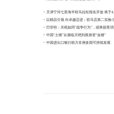
天津宁河七里海半程马拉松报名开放 将于4
以精品引领 向卓越迈进：驻马店第二实验小
选部级精品课
巴菲特：关税如同“战争行为”，或将损害
中国“土猪”从濒临灭绝到摇身变“金猪”
中国进出口银行助力非洲多国可持续发展