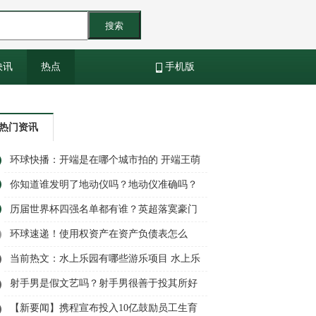
搜索
快讯
热点
手机版
热门资讯
环球快播：开端是在哪个城市拍的 开端王萌
萌为什么要下车？
你知道谁发明了地动仪吗？地动仪准确吗？
_全球热门
历届世界杯四强名单都有谁？英超落寞豪门
球员都有谁？
环球速递！使用权资产在资产负债表怎么
填?使用权资产是什么科目
当前热文：水上乐园有哪些游乐项目 水上乐
园什么时候开放？
射手男是假文艺吗？射手男很善于投其所好
伪装自己吗？
【新要闻】携程宣布投入10亿鼓励员工生育