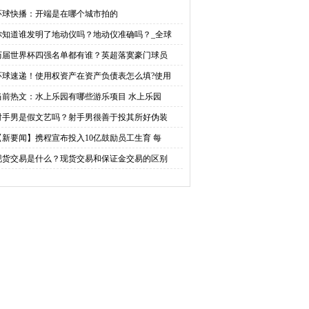
？英超落寞豪门球员都
资产负债表怎么填?使用权
环球快播：开端是在哪个城市拍的
你知道谁发明了地动仪吗？地动仪准确吗？_全球
有谁？
资产是什么科目
历届世界杯四强名单都有谁？英超落寞豪门球员
环球速递！使用权资产在资产负债表怎么填?使用
当前热文：水上乐园有哪些游乐项目 水上乐园
射手男是假文艺吗？射手男很善于投其所好伪装
【新要闻】携程宣布投入10亿鼓励员工生育 每
现货交易是什么？现货交易和保证金交易的区别