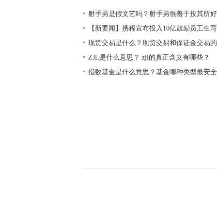
放？
射手男是假文艺吗？射手男很善于投其所好
【新要闻】携程宣布投入10亿鼓励员工生育
发5万
现货交易是什么？现货交易和保证金交易的
ZJL是什么意思？ zjl的真正含义有哪些？
指数基金是什么意思？基金哪种类型最安全
基金有哪些？ 当前资讯