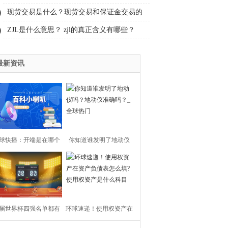
每生一个孩子发5万
现货交易是什么？现货交易和保证金交易的
区别
ZJL是什么意思？ zjl的真正含义有哪些？
最新资讯
球快播：开端是在哪个
你知道谁发明了地动仪
市拍的 开端王萌萌为什
吗？地动仪准确吗？_全球
么要下车？
热门
届世界杯四强名单都有
环球速递！使用权资产在