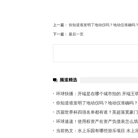
上一篇：
你知道谁发明了地动仪吗？地动仪准确吗？
下一篇：
最后一页
频道精选
环球快播：开端是在哪个城市拍的 开端王
车？
你知道谁发明了地动仪吗？地动仪准确吗？
历届世界杯四强名单都有谁？英超落寞豪门
环球速递！使用权资产在资产负债表怎么填
什么科目
当前热文：水上乐园有哪些游乐项目 水上