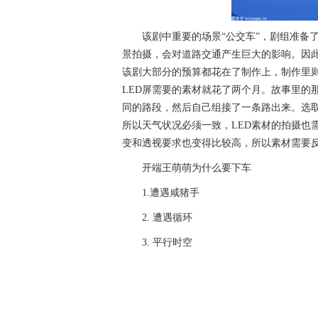
该剧中重要的场景“公交车”，剧组准备
景拍摄，会对道路交通产生巨大的影响。因此
该剧大部分的预算都花在了制作上，制作里则
LED屏需要的素材就花了两个月。故事里的
同的路段，然后自己组接了一条路出来。选
所以天气状况必须一致，LED素材的拍摄也
变和透视要求也变得比较高，所以素材需要
开端王萌萌为什么要下车
1.遭遇咸猪手
2. 遭遇循环
3.
平
行时空
关键词：
开端是在哪个城市拍的
开端王萌萌为什