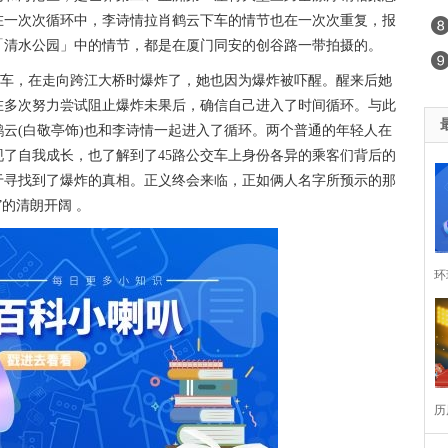
在一次次循环中，李诗情拉肖鹤云下车的情节也在一次次重复，报
「清水公园」中的情节，都是在厦门同安的创谷路一带拍摄的。
公交车，在走向跨江大桥时爆炸了，她也因为爆炸被吓醒。醒来后她
在多次努力尝试阻止爆炸未果后，确信自己进入了时间循环。与此
云(白敬亭饰)也和李诗情一起进入了循环。两个普通的年轻人在
了自我成长，也了解到了45路公交车上身份各异的乘客们背后的
于寻找到了爆炸的真相。正义终会来临，正如俩人名字所预示的那
的清朗开阔 。
环
城
历