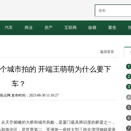
汽车
商业
房产
互联网
纵横
聚焦
返回首页
个城市拍的 开端王萌萌为什么要下
车？
 发布时间：2023-06-30 11:10:27
，从天空俯瞰的大桥和城市风貌，是厦门最具辨识度的桥梁之一，
岛和海沧区，是世界第二、亚洲第一座特大型三跨全漂浮钢箱梁悬