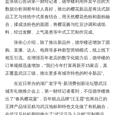
监张依心告诉第一财经记者，德华楼利用外卖平台的大
数据分析洞察年轻人喜好，推出的樱花新品是将法式甜
品工艺与传统中式美食结合，用天然樱花色粉和面粉融
合，揉成淡粉色的面团，将樱花酱与红豆沙调和成馅
料，经过发酵、上气蒸煮等中式工艺制作完成。
张依心介绍，除了推出新品外，德华楼还增加了团
购、直播、达人、电商等多种新型营销模式，线上线下
相互引流。在增强百年老店的数字化能力后，德华楼的
订单规模迅速增加，“我们今年打算再新开15家店，真
正覆盖武汉三镇，推出更多有城市特色的时令新品”。
在近日举办的湖广老字号·新消费创新论坛暨武汉
城市礼物推介会上，第一财经记者看到，不仅德华楼推
出了“春风樱花宴”，百年糕点品牌“汪玉霞”也将自己的
王牌产品绿豆糕与武汉地标和特色文化做了有机融合，
在武汉马拉松期间推出了“武汉汉马上运糕”定制商品，