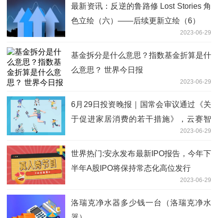
最新资讯：反逆的鲁路修 Lost Stories 角
色立绘（六）——后续更新立绘（6）
2023-06-29
基金拆分是什么意思？指数基金折算是什
么意思？ 世界今日报
2023-06-29
6月29日投资晚报｜国常会审议通过《关
于促进家居消费的若干措施》，云赛智
2023-06-29
联：拟出资2.2亿元与实控人等共同建立
算力设施公司，华联股份：拟6000万元
世界热门:安永发布最新IPO报告，今年下
出售美好生活30%股权|环球快播报
半年A股IPO将保持常态化高位发行
2023-06-29
洛瑞克净水器多少钱一台（洛瑞克净水
器）