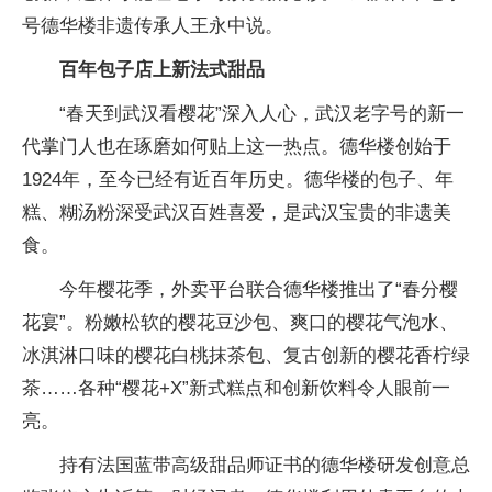
号德华楼非遗传承人王永中说。
百年包子店上新法式甜品
“春天到武汉看樱花”深入人心，武汉老字号的新一
代掌门人也在琢磨如何贴上这一热点。德华楼创始于
1924年，至今已经有近百年历史。德华楼的包子、年
糕、糊汤粉深受武汉百姓喜爱，是武汉宝贵的非遗美
食。
今年樱花季，外卖平台联合德华楼推出了“春分樱
花宴”。粉嫩松软的樱花豆沙包、爽口的樱花气泡水、
冰淇淋口味的樱花白桃抹茶包、复古创新的樱花香柠绿
茶……各种“樱花+X”新式糕点和创新饮料令人眼前一
亮。
持有法国蓝带高级甜品师证书的德华楼研发创意总