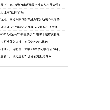
东帝汶动态心电图普及
BrandZ最具价值榜TOP10
观天下！15000元的华硕无畏？性能实在是太强了
银行理财“让利”背后
工作|全球速看
中国唯一汽车品牌
第九批中国援东医疗队完成东帝汶动态心电图普
球滚动:比亚迪成2023年BrandZ最具价值榜TOP1
2023年4月宝马X3销量多少？ 在哪个城市卖得最
？
超市买榴莲怎么挑，购买榴莲怎么挑选
环球通讯！昆明理工大学338生物化学考研资料，
世界资讯：接力追凶23载 命案逃犯终落网