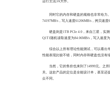
运行主流3A大作。
同时它的内存和硬盘的规格也非常给力。其中
74197MB/s，写入速度61206MB/s，拷贝速
硬盘则是1TB PCIe 4.0，来自三星，实测Q
Q1T1随机读取速度为84.06MB/s，写入速度为
综合以上所有理论性能测试，可以看出华硕
性能表现比较不错，同时内存和硬盘也没有
当然，它的售价也来到了14999元。
关。这款产品的定位是全能设计本，甚至还提供
众不同。
关键词：