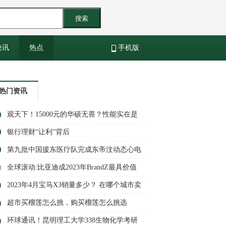
搜索
快讯
热点
手机版
热门资讯
观天下！15000元的华硕无畏？性能实在是
太强了
银行理财“让利”背后
第九批中国援东医疗队完成东帝汶动态心电
图普及工作|全球速看
全球滚动:比亚迪成2023年BrandZ最具价值
榜TOP10中国唯一汽车品牌
2023年4月宝马X3销量多少？ 在哪个城市卖
得最好？
超市买榴莲怎么挑，购买榴莲怎么挑选
环球通讯！昆明理工大学338生物化学考研