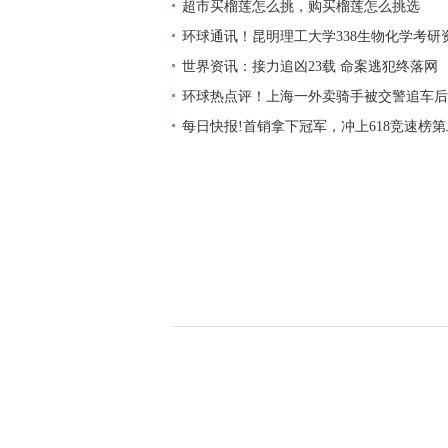
超市买榴莲怎么挑，购买榴莲怎么挑选
环球通讯！昆明理工大学338生物化学考研
世界资讯：接力追凶23载 命案逃犯终落网
环球热点评！上海一外卖骑手被交警追车后
死？上海警方：谣言！实为交警救助受伤骑
每日快报!首销拿下冠军，冲上618竞速榜
12+512GB+5080mAh仅卖1899元