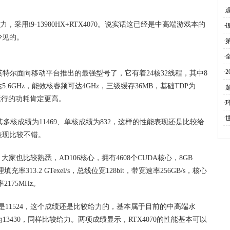
成
·
给力，采用i9-13980HX+RTX4070。说实话这已经是中高端游戏本的
·
少见的。
·
·
全
·
目前英特尔面向移动平台推出的最强型号了，它有着24核32线程，其中8
6GHz，能效核睿频可达4GHz，三级缓存36MB，基础TDP为
好
·
运行的功耗肯定更高。
·
·
，最终其多核成绩为11469、单核成绩为832，这样的性能表现还是比较给
表现比较不错。
大家也比较熟悉，AD106核心，拥有4608个CUDA核心，8GB
理填充率313.2 GTexel/s，总线位宽128bit，带宽速率256GB/s，核心
率2175MHz。
的成绩是11524，这个成绩还是比较给力的，基本属于目前的中高端水
下，成绩为13430，同样比较给力。两项成绩显示，RTX4070的性能基本可以