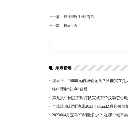
上一篇：
银行理财“让利”背后
下一篇：
最后一页
频道精选
观天下！15000元的华硕无畏？性能实在是
银行理财“让利”背后
第九批中国援东医疗队完成东帝汶动态心电
球速看
全球滚动:比亚迪成2023年BrandZ最具价值
一汽车品牌
2023年4月宝马X3销量多少？ 在哪个城市