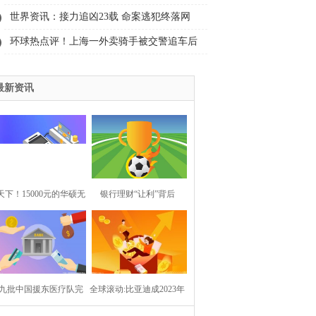
资料，速戳！
世界资讯：接力追凶23载 命案逃犯终落网
环球热点评！上海一外卖骑手被交警追车后
发生车祸致死？上海警方：谣言！实为交警
最新资讯
救助受伤骑手
天下！15000元的华硕无
银行理财“让利”背后
畏？性能实在是太强了
九批中国援东医疗队完
全球滚动:比亚迪成2023年