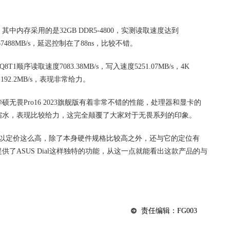
内存采用的是32GB DDR5-4800，实测读取速度达到
度67488MB/s，延迟控制在了88ns，比较不错。
8T1顺序读取速度7083.38MB/s，写入速度5251.07MB/s，4K
192.2MB/s，表现非常给力。
无畏Pro16 2023旗舰版有着非常不错的性能，处理器和显卡的
缩水，表现比较给力，这完全颠覆了大家对于无畏系列的印象。
之所以定价这么高，除了本身硬件规格比较高之外，还与它的定位有
了ASUS Dial这样独特的功能，从这一点就能看出这款产品的与
责任编辑：FG003