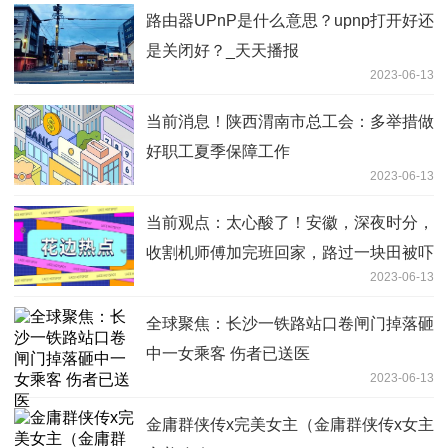
路由器UPnP是什么意思？upnp打开好还
是关闭好？_天天播报
2023-06-13
当前消息！陕西渭南市总工会：多举措做
好职工夏季保障工作
2023-06-13
当前观点：太心酸了！安徽，深夜时分，
收割机师傅加完班回家，路过一块田被吓
2023-06-13
了
全球聚焦：长沙一铁路站口卷闸门掉落砸
中一女乘客 伤者已送医
2023-06-13
金庸群侠传x完美女主（金庸群侠传x女主