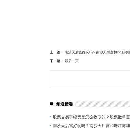
关键词：
股票交易手续费是怎么收取的股票买卖都
上一篇：
南沙天后宫好玩吗？南沙天后宫和珠江湾哪
下一篇：
最后一页
频道精选
股票交易手续费是怎么收取的？股票撤单需
环球焦点
南沙天后宫好玩吗？南沙天后宫和珠江湾哪