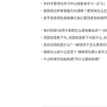
环球热点评
开封市委理论学习中心组集体学习（扩大）
书记高建军主持|热点评
爱剪辑怎样将视频方向调整？爱剪辑怎么定
射手座觉得纹身能够让他们显得更加的彪悍
天天亮点
每日快报!信用卡逾期怎么避免被起诉？ 信
账？
清瑟怨遥夜下句_清瑟怨遥夜下句是什么_
居住证指的是什么? 一般情况下怎么查居住
猫猫头山是什么意思？ 猫咪用头蹭人是什
什么时候开始贴秋膘?为什么要贴秋膘?