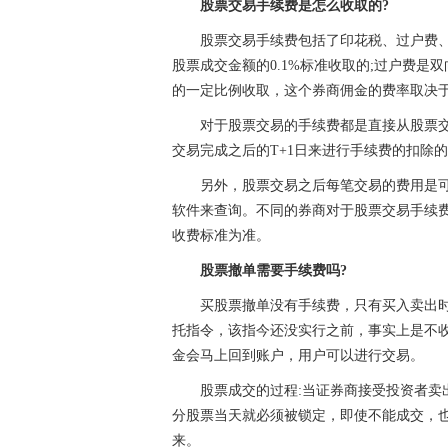
股票
交易手续费是怎么收取的?
股票
交易手续费包括了印花税、过户费
股票
成交金额的0.1%标准收取的;过户费是双
的一定比例收取，这个券商佣金的费率取决于
对于
股票
交易的手续费都是直接从
股票
交易完成之后的T+1日来进行手续费的扣除
另外，
股票
交易之后每笔交易的费用是
软件来查询。不同的券商对于
股票
交易手续
收费标准为准。
股票
撤单需要手续费吗?
买
股票
撤单没有手续费，只有买入卖出
托指令，该指今还没实行之前，事实上是不
金会马上回到账户，用户可以进行交易。
股票
成交的过程:当证券商接受
投资
者卖
分
股票
当天就必须被锁定，即使不能成交，
来。