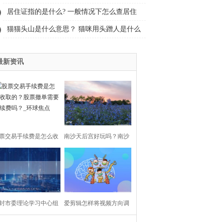
球短讯
居住证指的是什么? 一般情况下怎么查居住
证?|环球即时看
猫猫头山是什么意思？ 猫咪用头蹭人是什么
意思？
最新资讯
票交易手续费是怎么收
南沙天后宫好玩吗？南沙
的？股票撤单需要手续
天后宫和珠江湾哪个好玩
费吗？_环球焦点
一些？ 环球热点评
封市委理论学习中心组
爱剪辑怎样将视频方向调