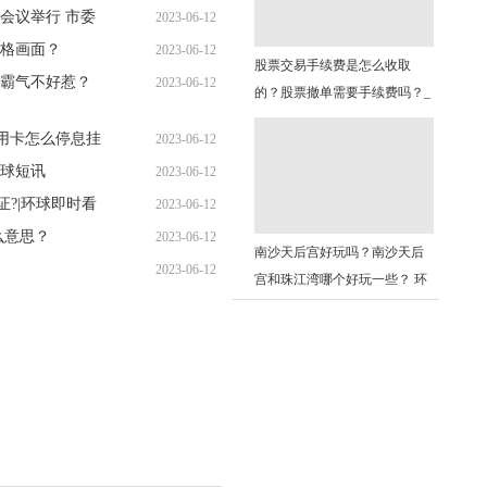
会议举行 市委
2023-06-12
09:32:36
格画面？
2023-06-12
09:08:00
股票交易手续费是怎么收取
霸气不好惹？
2023-06-12
09:06:52
的？股票撤单需要手续费吗？_
09:10:03
环球焦点
用卡怎么停息挂
2023-06-12
全球短讯
2023-06-12
09:08:03
证?|环球即时看
2023-06-12
08:54:58
么意思？
2023-06-12
09:03:22
南沙天后宫好玩吗？南沙天后
2023-06-12
09:02:03
宫和珠江湾哪个好玩一些？ 环
09:05:39
球热点评