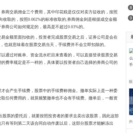
、券商交易佣金三个费用，其中印花税是仅仅对卖方征收的，按照
向收取的，按照0.002%的标准收取的;券商佣金则是根据成交金额
券商公司如何规定的，最高是不超过0.03%的。
交易金额里面扣收的，
投资
者完成
股票
交易之后，证券公司是会在
的，也就意味着在
股票
交易当天，手续费并不会立即扣除的。
可以通过对账单、资金流水栏目来查看的，可以直接登录
股票
交易
费的费率规定是不一样的，具体要以
投资
者自己选择的券商公司的
股
时才会产生手续费，
股票
中的手续费称佣金。撤单实际上是一种委
取
收取任何费用的，就算频繁撤单也不会有手续费。撤单后，一般资
出
股票
的委托后，就要按照
投资
者的要求去卖出该
股票
，因此这部
开
也只有等到第二天该合同自动作废以后，这部分
股票
才能解冻出