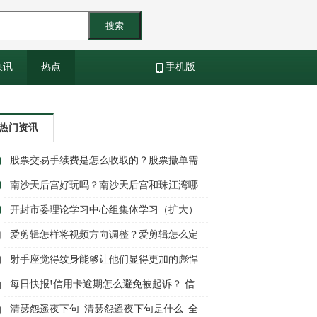
搜索
快讯
热点
手机版
热门资讯
股票交易手续费是怎么收取的？股票撤单需
要手续费吗？_环球焦点
南沙天后宫好玩吗？南沙天后宫和珠江湾哪
个好玩一些？ 环球热点评
开封市委理论学习中心组集体学习（扩大）
会议举行 市委书记高建军主持|热点评
爱剪辑怎样将视频方向调整？爱剪辑怎么定
格画面？
射手座觉得纹身能够让他们显得更加的彪悍
霸气不好惹？ 天天亮点
每日快报!信用卡逾期怎么避免被起诉？ 信
用卡怎么停息挂账？
清瑟怨遥夜下句_清瑟怨遥夜下句是什么_全