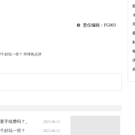
集
·
·
行
·
责任编辑：FG003
·
·
·
个好玩一些？ 环球热点评
·
·
要手续费吗？_
2023-06-12
个好玩一些？
2023-06-12
09:27:54