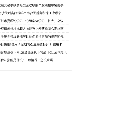
体学习（扩大）会议举
整？爱剪辑怎么定格画
股票交易手续费是怎么收取的？股票撤单需要手
南沙天后宫好玩吗？南沙天后宫和珠江湾哪个
 市委书记高建军主持|热
面？
开封市委理论学习中心组集体学习（扩大）会议
点评
爱剪辑怎样将视频方向调整？爱剪辑怎么定格画
射手座觉得纹身能够让他们显得更加的彪悍霸气
每日快报!信用卡逾期怎么避免被起诉？ 信用卡
清瑟怨遥夜下句_清瑟怨遥夜下句是什么_全球短讯
居住证指的是什么? 一般情况下怎么查居